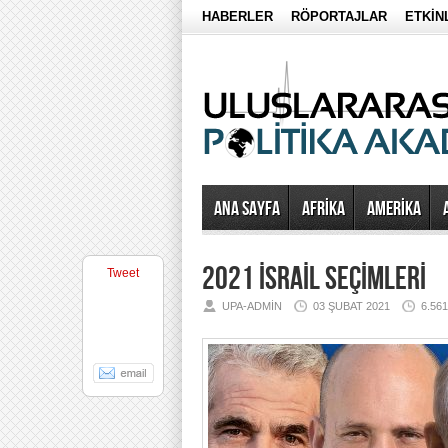
HABERLER
RÖPORTAJLAR
ETKİN
Ana Sayfa
AFRİKA
AMERİKA
2021 İSRAİL SEÇİMLERİ
Tweet
UPA-ADMIN
03 ŞUBAT 2021
6.56