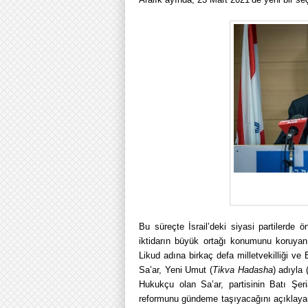
Bu süreçte İsrail’deki siyasi partilerde ön
iktidarın büyük ortağı konumunu koruyan 
Likud adına birkaç defa milletvekilliği 
Sa’ar, Yeni Umut (
Tikva Hadasha
) adıyla 
Hukukçu olan Sa’ar, partisinin Batı Şer
reformunu gündeme taşıyacağını açıklayara