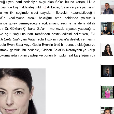
urduğu yeni parti nedeniyle övgü alan Sa’ar, buuna karşın, Likud
 peşinde koşmakla eleştirildi.
[6]
Anketler, Sa’ar ve yeni partisinin
nu ve ilk seçimde ciddi sayıda milletvekili kazanabileceğini
ud’la koalisyona sıcak baktığını ama hakkında yolsuzluk
sinde görev vermeyeceğini açıklaması, seçime ne denli iddialı
anı Dr. Gökhan Çınkara, Sa’ar’ın merkezde siyaset yapacağına
e aşırı sağ unsurları tarafından desteklediğini belirtirken, Zvi
ch Eretz Siah
yani Vatan Yolu Hizbi’nin Sa’ar’a destek vermesini
Geula Even-Sa’ar veya Geula Even’in ünlü bir sunucu olduğunu ve
latmak gerekir. Bu nedenle, Gideon Sa’ar’ın Netanyahu’ya karşı
kumalardan birini yaptığı ve bunun bir toplumsal karşılığının da