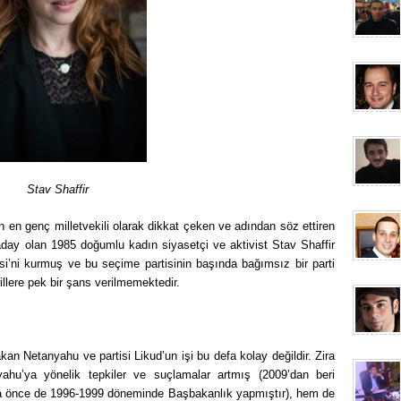
Stav Shaffir
 en genç milletvekili olarak dikkat çeken ve adından söz ettiren
de aday olan 1985 doğumlu kadın siyasetçi ve aktivist Stav Shaffir
tisi’ni kurmuş ve bu seçime partisinin başında bağımsız bir parti
llere pek bir şans verilmemektedir.
kan Netanyahu ve partisi Likud’un işi bu defa kolay değildir. Zira
ahu’ya yönelik tepkiler ve suçlamalar artmış (2009’dan beri
a önce de 1996-1999 döneminde Başbakanlık yapmıştır), hem de