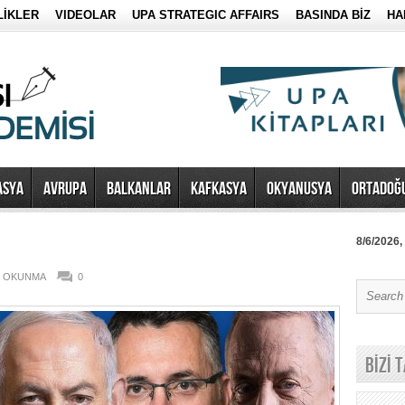
LİKLER
VIDEOLAR
UPA STRATEGIC AFFAIRS
BASINDA BİZ
HA
ASYA
AVRUPA
BALKANLAR
KAFKASYA
OKYANUSYA
ORTADOĞ
8/6/2026,
1 OKUNMA
0
BİZİ 