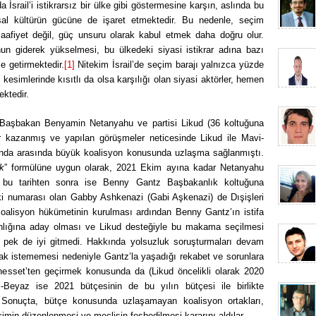
 İsrail’i istikrarsız bir ülke gibi göstermesine karşın, aslında bu
sal kültürün gücüne de işaret etmektedir. Bu nedenle, seçim
zaafiyet değil, güç unsuru olarak kabul etmek daha doğru olur.
unun giderek yükselmesi, bu ülkedeki siyasi istikrar adına bazı
e getirmektedir.
[1]
Nitekim İsrail’de seçim barajı yalnızca yüzde
kesimlerinde kısıtlı da olsa karşılığı olan siyasi aktörler, hemen
ektedir.
 Başbakan Benyamin Netanyahu ve partisi Likud (36 koltuğuna
afer kazanmış ve yapılan görüşmeler neticesinde Likud ile Mavi-
sında arasında büyük koalisyon konusunda uzlaşma sağlanmıştı.
k
” formülüne uygun olarak, 2021 Ekim ayına kadar Netanyahu
bu tarihten sonra ise Benny Gantz Başbakanlık koltuğuna
 iki numarası olan Gabby Ashkenazi (Gabi Aşkenazi) de Dışişleri
alisyon hükümetinin kurulması ardından Benny Gantz’ın istifa
anlığına aday olması ve Likud desteğiyle bu makama seçilmesi
r pek de iyi gitmedi. Hakkında yolsuzluk soruşturmaları devam
k istememesi nedeniyle Gantz’la yaşadığı rekabet ve sorunlara
 Knesset’ten geçirmek konusunda da (Likud öncelikli olarak 2020
i-Beyaz ise 2021 bütçesinin de bu yılın bütçesi ile birlikte
Sonuçta, bütçe konusunda uzlaşamayan koalisyon ortakları,
çimin düzenlenmesi ve meclisin feshedilmesi kararını aldılar.