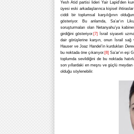
Yesh Atid partisi lideri Yair Lapid’den k
üyesi eski arkadaşlarınca kişisel ihtiraslar
ciddi bir toplumsal karşılığının olduğu
gösteriyor. Bu anlamda, Sa’ar’ın Lik
soruşturmaları olan Netanyahu’ya kabine
girdiğini gösteriyor.
[7]
İsrail siyaseti uzm
dair görüşlerine karşın, onun İsrail sağ v
Hauser ve Joaz Handel’in kurdukları
Dere
bu noktada öne çıkarıyor.
[8]
Sa’ar’ın eşi 
toplumda sevildiğini de bu noktada hatır
son yıllardaki en meşru ve güçlü meydan o
olduğu söylenebilir.