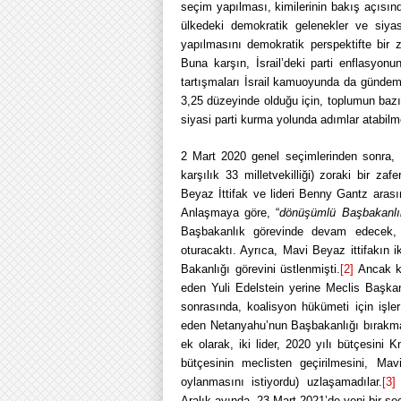
seçim yapılması, kimilerinin bakış açısında
ülkedeki demokratik gelenekler ve siya
yapılmasını demokratik perspektifte bir 
Buna karşın, İsrail’deki parti enflasyon
tartışmaları İsrail kamuoyunda da gündem
3,25 düzeyinde olduğu için, toplumun bazı 
siyasi parti kurma yolunda adımlar atabilm
2 Mart 2020 genel seçimlerinden sonra,
karşılık 33 milletvekilliği) zoraki bir z
Beyaz İttifak ve lideri Benny Gantz ara
Anlaşmaya göre, “
dönüşümlü Başbakanlı
Başbakanlık görevinde devam edecek, 
oturacaktı. Ayrıca, Mavi Beyaz ittifakın
Bakanlığı görevini üstlenmişti.
[2]
Ancak ko
eden Yuli Edelstein yerine Meclis Başk
sonrasında, koalisyon hükümeti için işle
eden Netanyahu’nun Başbakanlığı bırakma
ek olarak, iki lider, 2020 yılı bütçesini
bütçesinin meclisten geçirilmesini, Mav
oylanmasını istiyordu) uzlaşamadılar.
[3]
Aralık ayında, 23 Mart 2021’de yeni bir se