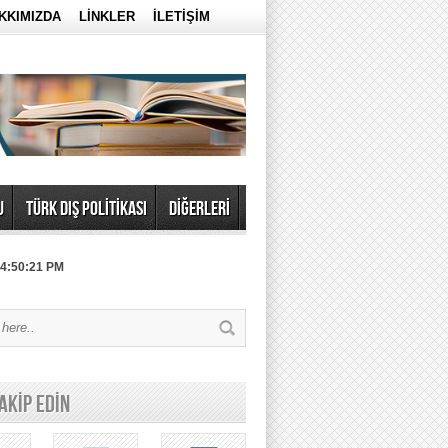
KKIMIZDA
LİNKLER
İLETİŞİM
U
TÜRK DIŞ POLİTİKASI
DİĞERLERİ
 4:50:21 PM
TAKİP EDİN