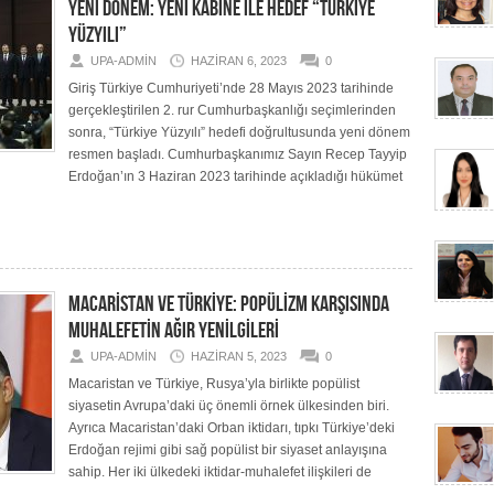
YENİ DÖNEM: YENİ KABİNE İLE HEDEF “TÜRKİYE
YÜZYILI”
UPA-ADMIN
HAZIRAN 6, 2023
0
Giriş Türkiye Cumhuriyeti’nde 28 Mayıs 2023 tarihinde
gerçekleştirilen 2. rur Cumhurbaşkanlığı seçimlerinden
sonra, “Türkiye Yüzyılı” hedefi doğrultusunda yeni dönem
resmen başladı. Cumhurbaşkanımız Sayın Recep Tayyip
Erdoğan’ın 3 Haziran 2023 tarihinde açıkladığı hükümet
MACARİSTAN VE TÜRKİYE: POPÜLİZM KARŞISINDA
MUHALEFETİN AĞIR YENİLGİLERİ
UPA-ADMIN
HAZIRAN 5, 2023
0
Macaristan ve Türkiye, Rusya’yla birlikte popülist
siyasetin Avrupa’daki üç önemli örnek ülkesinden biri.
Ayrıca Macaristan’daki Orban iktidarı, tıpkı Türkiye’deki
Erdoğan rejimi gibi sağ popülist bir siyaset anlayışına
sahip. Her iki ülkedeki iktidar-muhalefet ilişkileri de