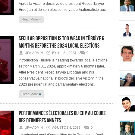
Après la victoire décisive du président Recep Tayyip
Erdoğan et de son bloc conservateur/nationaliste aux
»
Read More
SECULAR OPPOSITION IS TOO WEAK IN TÜRKİYE 6
MONTHS BEFORE THE 2024 LOCAL ELECTİONS
UPA-ADMIN
EYLÜL 21, 2023
0
Introduction Türkiye is heading towards local elections
set for March 31, 2024, approximately 6 months later.
After President Recep Tayyip Erdoğan and his
conservative/nationalist bloc’s decisive victory in the
2023 presidential and parliamentary elections,
»
Read More
PERFORMANCES ÉLECTORALES DU CHP AU COURS
DES DERNIÈRES ANNÉES
UPA-ADMIN
AĞUSTOS 8, 2023
0