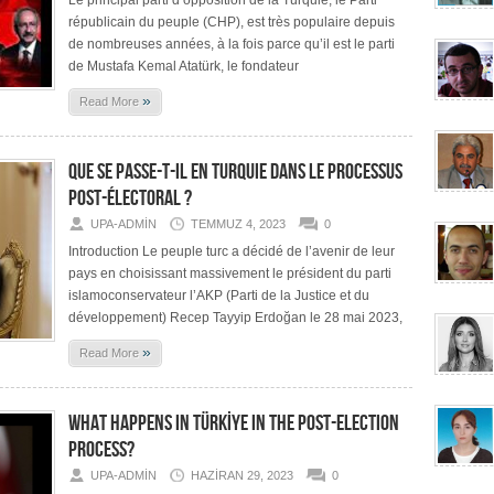
Le principal parti d’opposition de la Turquie, le Parti
républicain du peuple (CHP), est très populaire depuis
de nombreuses années, à la fois parce qu’il est le parti
de Mustafa Kemal Atatürk, le fondateur
»
Read More
QUE SE PASSE-T-IL EN TURQUIE DANS LE PROCESSUS
POST-ÉLECTORAL ?
UPA-ADMIN
TEMMUZ 4, 2023
0
Introduction Le peuple turc a décidé de l’avenir de leur
pays en choisissant massivement le président du parti
islamoconservateur l’AKP (Parti de la Justice et du
développement) Recep Tayyip Erdoğan le 28 mai 2023,
»
Read More
WHAT HAPPENS IN TÜRKİYE IN THE POST-ELECTION
PROCESS?
UPA-ADMIN
HAZIRAN 29, 2023
0