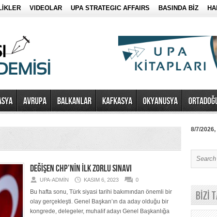
LİKLER
VIDEOLAR
UPA STRATEGIC AFFAIRS
BASINDA BİZ
HA
ASYA
AVRUPA
BALKANLAR
KAFKASYA
OKYANUSYA
ORTADOĞ
8/7/2026,
DEĞİŞEN CHP’NİN İLK ZORLU SINAVI
UPA-ADMIN
KASIM 6, 2023
0
Bu hafta sonu, Türk siyasi tarihi bakımından önemli bir
BİZİ 
olay gerçekleşti. Genel Başkan’ın da aday olduğu bir
kongrede, delegeler, muhalif adayı Genel Başkanlığa