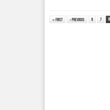
8
6
7
«
First
‹
Previous