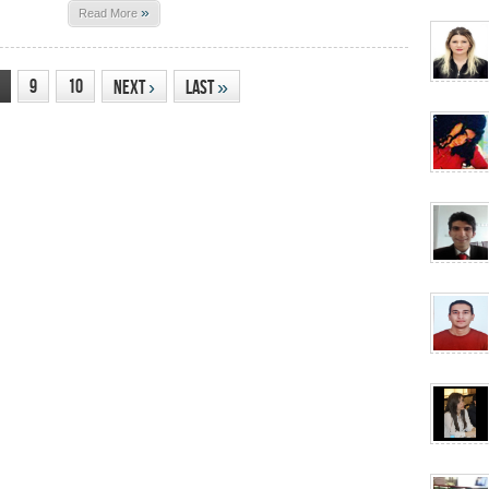
»
Read More
9
10
Next
›
Last
»