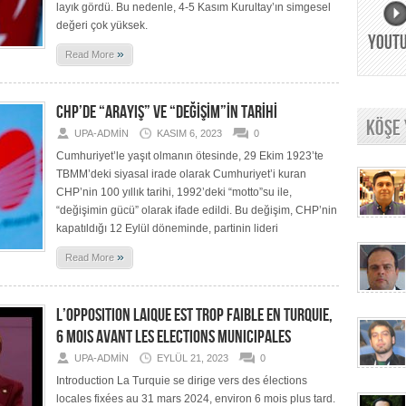
layık gördü. Bu nedenle, 4-5 Kasım Kurultay’ın simgesel
değeri çok yüksek.
YOUT
»
Read More
CHP’DE “ARAYIŞ” VE “DEĞİŞİM”İN TARİHİ
KÖŞE
UPA-ADMIN
KASIM 6, 2023
0
Cumhuriyet’le yaşıt olmanın ötesinde, 29 Ekim 1923’te
TBMM’deki siyasal irade olarak Cumhuriyet’i kuran
CHP’nin 100 yıllık tarihi, 1992’deki “motto”su ile,
“değişimin gücü” olarak ifade edildi. Bu değişim, CHP’nin
kapatıldığı 12 Eylül döneminde, partinin lideri
»
Read More
L’OPPOSITION LAIQUE EST TROP FAIBLE EN TURQUIE,
6 MOIS AVANT LES ELECTIONS MUNICIPALES
UPA-ADMIN
EYLÜL 21, 2023
0
Introduction La Turquie se dirige vers des élections
locales fixées au 31 mars 2024, environ 6 mois plus tard.