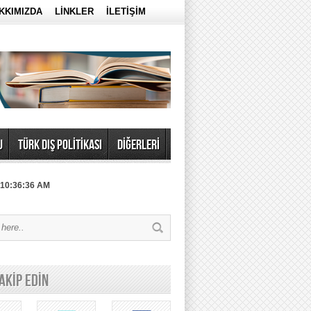
KKIMIZDA
LİNKLER
İLETİŞİM
U
TÜRK DIŞ POLİTİKASI
DİĞERLERİ
 10:36:36 AM
TAKİP EDİN