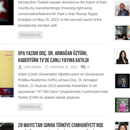
Introduction Turkish people decided on the future of their
country by overwhelmingly choosing right-wing
conservative/Islamist AK Parti’s chair Recep Tayyip
Erdoğan on May 28, 2023, in the second round of the
presidential election with
»
Read More
UPA YAZARI DOÇ. DR. ARMAĞAN ÖZTÜRK,
HABERTÜRK TV’DE CANLI YAYINA KATILDI
UPA-ADMIN
HAZIRAN 22, 2023
0
Artvin Çoruh Üniversitesi öğretim üyesi ve Uluslararası
Politika Akademisi (UPA) uzmanı Doç. Dr. Armağan
Öztürk, 21 Haziran 2023 tarihinde Habertürk Tv‘de
yayınlanan “HT 360 Gece” programında Cumhuriyet Halk
Partisi (CHP) ile alakalı olarak yaşanan
»
Read More
28 MAYIS’TAN SONRA TÜRKİYE CUMHURİYETİ’NDE