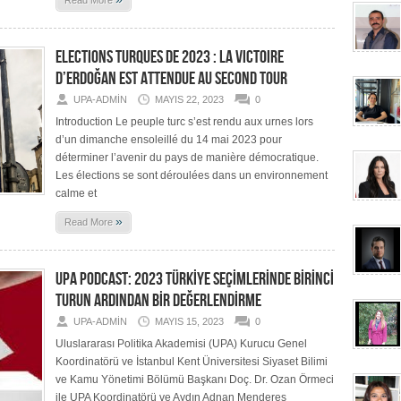
Read More
ELECTIONS TURQUES DE 2023 : LA VICTOIRE
D’ERDOĞAN EST ATTENDUE AU SECOND TOUR
UPA-ADMIN
MAYIS 22, 2023
0
Introduction Le peuple turc s’est rendu aux urnes lors
d’un dimanche ensoleillé du 14 mai 2023 pour
déterminer l’avenir du pays de manière démocratique.
Les élections se sont déroulées dans un environnement
calme et
»
Read More
UPA PODCAST: 2023 TÜRKİYE SEÇİMLERİNDE BİRİNCİ
TURUN ARDINDAN BİR DEĞERLENDİRME
UPA-ADMIN
MAYIS 15, 2023
0
Uluslararası Politika Akademisi (UPA) Kurucu Genel
Koordinatörü ve İstanbul Kent Üniversitesi Siyaset Bilimi
ve Kamu Yönetimi Bölümü Başkanı Doç. Dr. Ozan Örmeci
ile UPA Koordinatörü ve Aydın Adnan Menderes