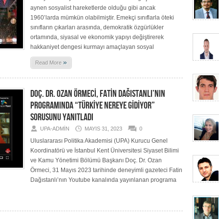
aynen sosyalist hareketlerde olduğu gibi ancak
1960’larda mümkün olabilmiştir. Emekçi sınıflarla öteki
sınıfların çıkarları arasında, demokratik özgürlükler
ortamında, siyasal ve ekonomik yapıyı değiştirerek
hakkaniyet dengesi kurmayı amaçlayan sosyal
»
Read More
DOÇ. DR. OZAN ÖRMECİ, FATİN DAĞISTANLI’NIN
PROGRAMINDA “TÜRKİYE NEREYE GİDİYOR”
SORUSUNU YANITLADI
UPA-ADMIN
MAYIS 31, 2023
0
Uluslararası Politika Akademisi (UPA) Kurucu Genel
Koordinatörü ve İstanbul Kent Üniversitesi Siyaset Bilimi
ve Kamu Yönetimi Bölümü Başkanı Doç. Dr. Ozan
Örmeci, 31 Mayıs 2023 tarihinde deneyimli gazeteci Fatin
Dağıstanlı’nın Youtube kanalında yayınlanan programa