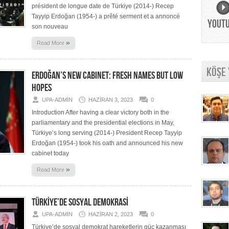
président de longue date de Türkiye (2014-) Recep
Tayyip Erdoğan (1954-) a prêté serment et a annoncé
YOUT
son nouveau
»
Read More
KÖŞE
ERDOĞAN’S NEW CABINET: FRESH NAMES BUT LOW
HOPES
UPA-ADMIN
HAZIRAN 3, 2023
0
Introduction After having a clear victory both in the
parliamentary and the presidential elections in May,
Türkiye’s long serving (2014-) President Recep Tayyip
Erdoğan (1954-) took his oath and announced his new
cabinet today
»
Read More
TÜRKİYE’DE SOSYAL DEMOKRASİ
UPA-ADMIN
HAZIRAN 2, 2023
0
Türkiye’de sosyal demokrat hareketlerin güç kazanması