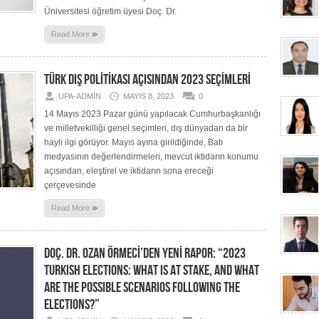
Üniversitesi öğretim üyesi Doç. Dr.
»
Read More
TÜRK DIŞ POLİTİKASI AÇISINDAN 2023 SEÇİMLERİ
UPA-ADMIN
MAYIS 8, 2023
0
14 Mayıs 2023 Pazar günü yapılacak Cumhurbaşkanlığı
ve milletvekilliği genel seçimleri, dış dünyadan da bir
hayli ilgi görüyor. Mayıs ayına girildiğinde, Batı
medyasının değerlendirmeleri, mevcut iktidarın konumu
açısından, eleştirel ve iktidarın sona ereceği
çerçevesinde
»
Read More
DOÇ. DR. OZAN ÖRMECİ’DEN YENİ RAPOR: “2023
TURKISH ELECTIONS: WHAT IS AT STAKE, AND WHAT
ARE THE POSSIBLE SCENARIOS FOLLOWING THE
ELECTIONS?”