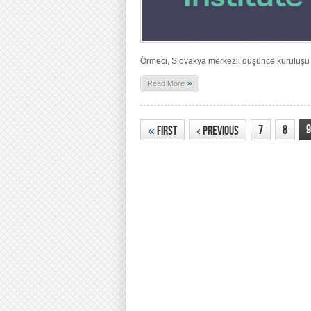
Örmeci, Slovakya merkezli düşünce kuruluşu Ad
»
Read More
9
7
8
«
First
‹
Previous