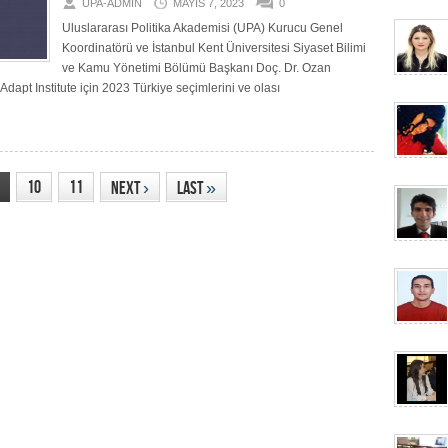
UPA-ADMIN
MAYIS 7, 2023
0
Uluslararası Politika Akademisi (UPA) Kurucu Genel
Koordinatörü ve İstanbul Kent Üniversitesi Siyaset Bilimi
ve Kamu Yönetimi Bölümü Başkanı Doç. Dr. Ozan
apt Institute için 2023 Türkiye seçimlerini ve olası
10
11
Next
›
Last
»