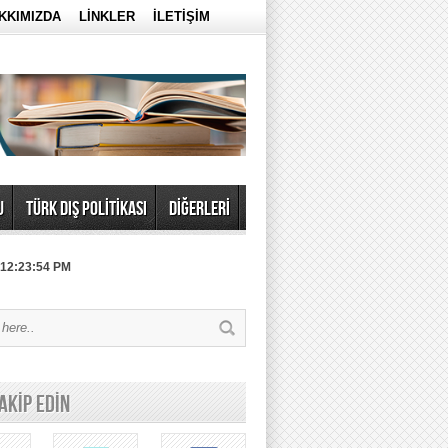
KKIMIZDA
LİNKLER
İLETİŞİM
U
TÜRK DIŞ POLİTİKASI
DİĞERLERİ
 12:23:54 PM
TAKİP EDİN