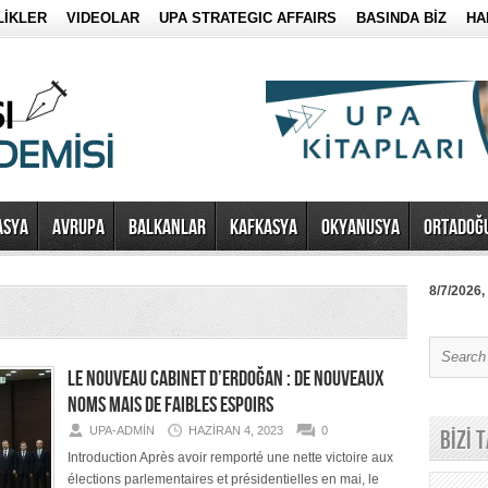
LİKLER
VIDEOLAR
UPA STRATEGIC AFFAIRS
BASINDA BİZ
HA
ASYA
AVRUPA
BALKANLAR
KAFKASYA
OKYANUSYA
ORTADOĞ
8/7/2026,
LE NOUVEAU CABINET D’ERDOĞAN : DE NOUVEAUX
NOMS MAIS DE FAIBLES ESPOIRS
UPA-ADMIN
HAZIRAN 4, 2023
0
BİZİ 
Introduction Après avoir remporté une nette victoire aux
élections parlementaires et présidentielles en mai, le