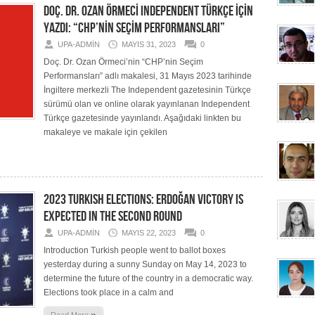
DOÇ. DR. OZAN ÖRMECİ INDEPENDENT TÜRKÇE İÇİN
YAZDI: “CHP’NİN SEÇİM PERFORMANSLARI”
UPA-ADMIN
MAYIS 31, 2023
0
Doç. Dr. Ozan Örmeci’nin “CHP’nin Seçim
Performansları” adlı makalesi, 31 Mayıs 2023 tarihinde
İngiltere merkezli The Independent gazetesinin Türkçe
sürümü olan ve online olarak yayınlanan Independent
Türkçe gazetesinde yayınlandı. Aşağıdaki linkten bu
makaleye ve makale için çekilen
2023 TURKISH ELECTIONS: ERDOĞAN VICTORY IS
EXPECTED IN THE SECOND ROUND
UPA-ADMIN
MAYIS 22, 2023
0
Introduction Turkish people went to ballot boxes
yesterday during a sunny Sunday on May 14, 2023 to
determine the future of the country in a democratic way.
Elections took place in a calm and
»