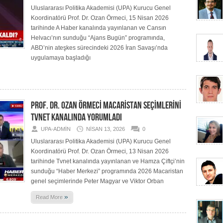
Uluslararası Politika Akademisi (UPA) Kurucu Genel
Koordinatörü Prof. Dr. Ozan Örmeci, 15 Nisan 2026
tarihinde A Haber kanalında yayınlanan ve Cansın
Helvacı’nın sunduğu “Ajans Bugün” programında,
ABD’nin ateşkes sürecindeki 2026 İran Savaşı’nda
uygulamaya başladığı
PROF. DR. OZAN ÖRMECİ MACARİSTAN SEÇİMLERİNİ
TVNET KANALINDA YORUMLADI
UPA-ADMIN
NISAN 13, 2026
0
Uluslararası Politika Akademisi (UPA) Kurucu Genel
Koordinatörü Prof. Dr. Ozan Örmeci, 13 Nisan 2026
tarihinde Tvnet kanalında yayınlanan ve Hamza Çiftçi’nin
sunduğu “Haber Merkezi” programında 2026 Macaristan
genel seçimlerinde Peter Magyar ve Viktor Orban
»
Read More