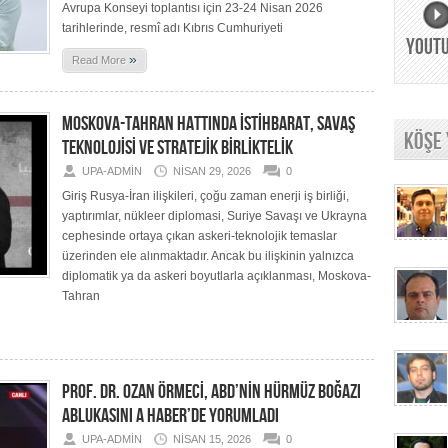
Avrupa Konseyi toplantısı için 23-24 Nisan 2026
tarihlerinde, resmî adı Kıbrıs Cumhuriyeti
YOUT
»
Read More
MOSKOVA-TAHRAN HATTINDA İSTİHBARAT, SAVAŞ
KÖŞE
TEKNOLOJİSİ VE STRATEJİK BİRLİKTELİK
UPA-ADMIN
NISAN 29, 2026
0
Giriş Rusya-İran ilişkileri, çoğu zaman enerji iş birliği,
yaptırımlar, nükleer diplomasi, Suriye Savaşı ve Ukrayna
cephesinde ortaya çıkan askeri-teknolojik temaslar
üzerinden ele alınmaktadır. Ancak bu ilişkinin yalnızca
diplomatik ya da askeri boyutlarla açıklanması, Moskova-
Tahran
PROF. DR. OZAN ÖRMECİ, ABD’NİN HÜRMÜZ BOĞAZI
ABLUKASINI A HABER’DE YORUMLADI
UPA-ADMIN
NISAN 15, 2026
0