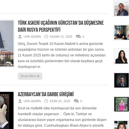
TÜRK ASKERİ UÇAĞININ GÜRCİSTAN’DA DÜŞMESİNE
DAİR RUSYA PERSPEKTİFİ
UPA-ADMIN
KASIM 12, 2025
0
Giriş, Durum Tespiti 10 Kasım Atatürk’ü anma gününde
yaşadığımız hüznün ve özlemin ardından bir gün sonra,
11 Kasım 2025 tarihi de ordumuz ve milletimiz açısından
kara ve üzüntülü günlerinden biri olarak kayıtlara geçti.
Azerbaycan’ın
»
Read More
AZERBAYCAN’DA DARBE GİRİŞİMİ
UPA-ADMIN
EKIM 20, 2025
0
Dost ve müttefik ülke Azerbaycan’da son dönemde
hareketli olaylar yaşanıyor… Öyle ki, Türkiye ve
uluslararası basın-yayın organlarına son günlerde düşen
bir iddiaya göre, Cumhurbaşkanı İlham Aliyev’e yönelik