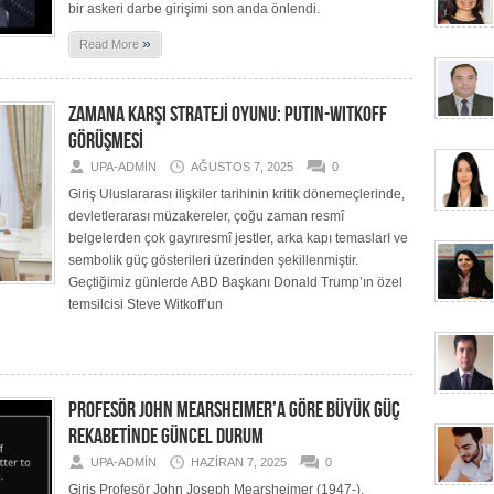
bir askeri darbe girişimi son anda önlendi.
»
Read More
ZAMANA KARŞI STRATEJİ OYUNU: PUTIN-WITKOFF
GÖRÜŞMESİ
UPA-ADMIN
AĞUSTOS 7, 2025
0
Giriş Uluslararası ilişkiler tarihinin kritik dönemeçlerinde,
devletlerarası müzakereler, çoğu zaman resmî
belgelerden çok gayrıresmî jestler, arka kapı temaslarI ve
sembolik güç gösterileri üzerinden şekillenmiştir.
Geçtiğimiz günlerde ABD Başkanı Donald Trump’ın özel
temsilcisi Steve Witkoff’un
PROFESÖR JOHN MEARSHEIMER’A GÖRE BÜYÜK GÜÇ
REKABETİNDE GÜNCEL DURUM
UPA-ADMIN
HAZIRAN 7, 2025
0
Giriş Profesör John Joseph Mearsheimer (1947-),