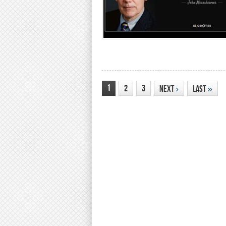
1
2
3
Next
›
Last
»