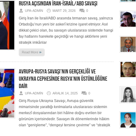
RUSYA AÇISINDAN İRAN-İSRAİL/ABD SAVAŞI
UPA-ADMIN
MART 29, 2026
0
Giriş İran ile İsrail/ABD arasında tırmanan savaş, yalnızca
Ortadoğu’nun yeni bir askerî krizine işaret etmiyor. Asıl
dikkat çekici olan, bu savaşın uluslararası sistemde hangi
fay hatlarını harekete geçirdiği ve hangi aktörlere yeni
stratejik imkânlar
»
Read More
AVRUPA-RUSYA SAVAŞI’NIN GERÇEKLİĞİ VE
UKRAYNA CEPHESİNDE RUSYA’NIN ÜSTÜNLÜĞÜNE
DAİR
UPA-ADMIN
ARALIK 14, 2025
0
Giriş Rusya-Ukrayna Savaşı, Avrupa güvenlik
mimarisinde yarattığı kırılmalarla uluslararası sistemin
merkezî dosyalarından biri hâline doğru evrilen bir
görünüm içerisindedir. Savaşın ilk dönemlerinde hâkim
olan “genişleme”, “dengeyi tersine çevirme” ve “stratejik