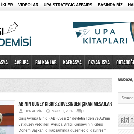
LİKLER
VIDEOLAR
UPA STRATEGIC AFFAIRS
BASINDA BİZ
HA
ASYA
AVRUPA
BALKANLAR
KAFKASYA
OKYANUSYA
ORTADOĞ
8/6/2026,
AB’NİN GÜNEY KIBRIS ZİRVESİNDEN ÇIKAN MESAJLAR
UPA-ADMIN
MAYIS 1, 2026
0
Giriş Avrupa Birliği (AB) üyesi 27 devletin lideri ve AB’nin
BİZİ 
üst düzey yetkilileri, Avrupa Birliği Konseyi’nin Kıbrıs
Dönem Başkanlığı kapsamında düzenlediği gayriresmî