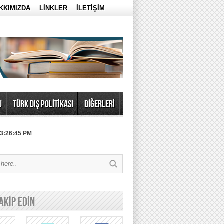
KKIMIZDA
LİNKLER
İLETİŞİM
U
TÜRK DIŞ POLİTİKASI
DİĞERLERİ
 3:26:45 PM
TAKİP EDİN