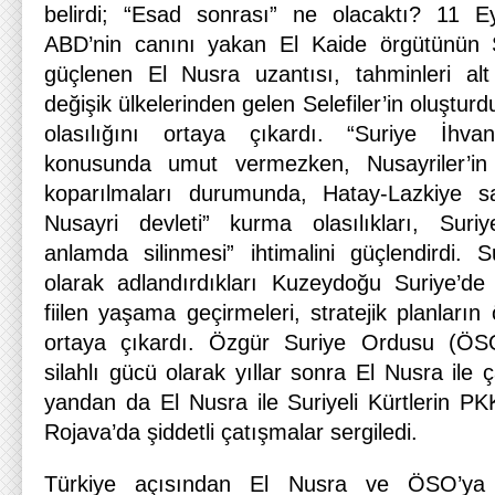
belirdi; “Esad sonrası” ne olacaktı? 11 Ey
ABD’nin canını yakan El Kaide örgütünün Su
güçlenen El Nusra uzantısı, tahminleri al
değişik ülkelerinden gelen Selefiler’in oluşturd
olasılığını ortaya çıkardı. “Suriye İhva
konusunda umut vermezken, Nusayriler’in y
koparılmaları durumunda, Hatay-Lazkiye sah
Nusayri devleti” kurma olasılıkları, Suriy
anlamda silinmesi” ihtimalini güçlendirdi. S
olarak adlandırdıkları Kuzeydoğu Suriye’de a
fiilen yaşama geçirmeleri, stratejik planların 
ortaya çıkardı. Özgür Suriye Ordusu (ÖSO
silahlı gücü olarak yıllar sonra El Nusra ile 
yandan da El Nusra ile Suriyeli Kürtlerin PK
Rojava’da şiddetli çatışmalar sergiledi.
Türkiye açısından El Nusra ve ÖSO’ya 