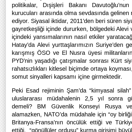
politikalar, Dışişleri Bakanı Davutoğlu’nu
kurucuları arasında olma sevdasında gelinen 
ediyor. Siyasal iktidar, 2011’den beri süren siy
gayretkeşliği içinde dururken, bölgedeki Alevi v
içindeki yansımalarının nasıl etkiler yaratacağ
Hatay’da Alevi yurttaşlarımızın Suriye’den ge
karışmış ÖSO ve El Nusra üyesi militanların 
PYD’nin yaşadığı çatışmalar sonrası Kürt siya
rahatsızlıkları kitlesel biçimde ortaya koymas
somut sinyalleri kapsamı içine girmektedir.
Peki Esad rejiminin Şam’da “kimyasal silah” 
uluslararası müdahalenin 2,5 yıl sonra
demeli? BM Güvenlik Konseyi Rusya ve 
alamazken, NATO’da müdahale için “oy birli
Britanya-Fransa’nın öncülük ettiği ve Türkiy
ettiği, “gönüllüler ordusu” kurma girişimi büy