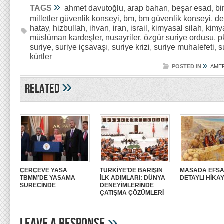
»
TAGS
ahmet davutoğlu
,
arap baharı
,
beşar esad
,
bi
milletler güvenlik konseyi
,
bm
,
bm güvenlik konseyi
,
de
hatay
,
hizbullah
,
ihvan
,
iran
,
israil
,
kimyasal silah
,
kimya
müslüman kardeşler
,
nusayriler
,
özgür suriye ordusu
,
p
suriye
,
suriye içsavaşı
,
suriye krizi
,
suriye muhalefeti
,
s
kürtler
»
POSTED IN
AME
»
Related
ÇERÇEVE YASA
TÜRKİYE’DE BARIŞIN
MASADA EFSA
TBMM’DE YASAMA
İLK ADIMLARI: DÜNYA
DETAYLI HİKAY
SÜRECİNDE
DENEYİMLERİNDE
ÇATIŞMA ÇÖZÜMLERİ
»