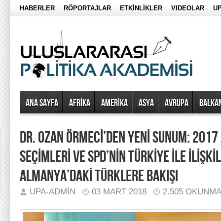
HABERLER
RÖPORTAJLAR
ETKİNLİKLER
VIDEOLAR
UP
Ana Sayfa
AFRİKA
AMERİKA
ASYA
AVRUPA
BALKA
DR. OZAN ÖRMECİ’DEN YENİ SUNUM: 201
SEÇİMLERİ VE SPD’NİN TÜRKİYE İLE İLİŞKİ
ALMANYA’DAKİ TÜRKLERE BAKIŞI
UPA-ADMIN
03 MART 2018
2.505 OKUNM