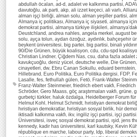
abdullah öcalan
,
ad-d
,
adalet ve kalkınma partisi
,
ADA
davutoğlu
,
ak parti
,
akp
,
ali izzet keçeci
,
ali varlı
,
Allia
alman işçi birliği
,
alman solu
,
alman yeşiller partisi
,
al
Almanya iç politikası
,
Almanya iç siyaseti
,
almanya için 
demokrat partisi
,
almanya türkiye ilişkileri
,
almanya'daki
Deustchland
,
andrea nahles
,
angela merkel
,
august be
solu
,
ayça tolun
,
aydan özoğuz
,
aydınlık
,
bahçeşehir ün
beykent üniversitesi
,
big partei
,
big partisi
,
binali yıldırı
90/Die Grünen
,
büyük koalisyon
,
cdu
,
cdu-spd koalisy
Christian Lindner
,
Çiğdem Nas
,
csu
,
daha fazla adalet
kavukçuoğlu
,
deniz yücel
,
deutsche welle
,
Die Grünen
cinayetleri
,
dw
,
Ebru Canan Sokullu
,
eduard bernstein
Hillebrand
,
Euro Politika
,
Euro Politika dergisi
,
FDP
,
Fe
Lasalle
,
fes
,
fethullah gülen
,
Fetö
,
Frank-Walter Steinm
Franz-Walter Steinmeier
,
friedrich ebert vakfı
,
Friedric
Schröder
,
Gero Maass
,
göç araştırmaları vakfı
,
grüne
,
g
gurbetçi türkler
,
haluk özdalga
,
Heidelberger Forum für 
Helmut Kohl
,
Helmut Schmidt
,
hıristiyan demokrat birliğ
hıristiyan demokratlar
,
hıristiyan sosyal birlik
,
hür demok
iktisadi kalkınma vakfı
,
ikv
,
ingiliz işçi partisi
,
işçi partisi
Üniversitesi
,
isveç sosyal demokrat partisi
,
ışid
,
jens th
kennedy
,
kadir has üniversitesi
,
karl kautsky
,
Kevin Küh
république en marche
,
labour party
,
ldp
,
liberal demokra