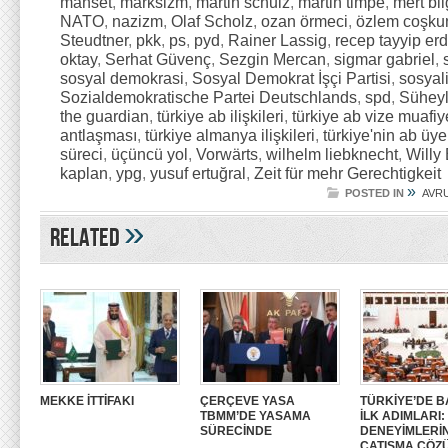
manset
,
marksizm
,
martin schulz
,
martin timpe
,
mert bil
NATO
,
nazizm
,
Olaf Scholz
,
ozan örmeci
,
özlem coşku
Steudtner
,
pkk
,
ps
,
pyd
,
Rainer Lassig
,
recep tayyip er
oktay
,
Serhat Güvenç
,
Sezgin Mercan
,
sigmar gabriel
,
sosyal demokrasi
,
Sosyal Demokrat İşçi Partisi
,
sosyal
Sozialdemokratische Partei Deutschlands
,
spd
,
Sühey
the guardian
,
türkiye ab ilişkileri
,
türkiye ab vize muafiy
antlaşması
,
türkiye almanya ilişkileri
,
türkiye'nin ab üye
süreci
,
üçüncü yol
,
Vorwärts
,
wilhelm liebknecht
,
Willy
kaplan
,
ypg
,
yusuf ertuğral
,
Zeit für mehr Gerechtigkeit
»
POSTED IN
AVR
»
Related
MEKKE İTTİFAKI
ÇERÇEVE YASA
TÜRKİYE’DE B
TBMM’DE YASAMA
İLK ADIMLARI
SÜRECİNDE
DENEYİMLERİ
ÇATIŞMA ÇÖZ