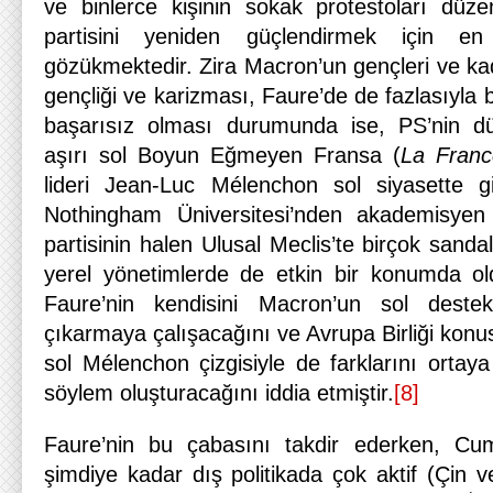
ve binlerce kişinin sokak protestoları düz
partisini yeniden güçlendirmek için 
gözükmektedir. Zira Macron’un gençleri ve ka
gençliği ve karizması, Faure’de de fazlasıyla 
başarısız olması durumunda ise, PS’nin dü
aşırı sol Boyun Eğmeyen Fransa (
La Franc
lideri Jean-Luc Mélenchon sol siyasette gi
Nothingham Üniversitesi’nden akademisyen
partisinin halen Ulusal Meclis’te birçok sand
yerel yönetimlerde de etkin bir konumda ol
Faure’nin kendisini Macron’un sol destek
çıkarmaya çalışacağını ve Avrupa Birliği konu
sol Mélenchon çizgisiyle de farklarını ortaya
söylem oluşturacağını iddia etmiştir.
[8]
Faure’nin bu çabasını takdir ederken, Cu
şimdiye kadar dış politikada çok aktif (Çin 