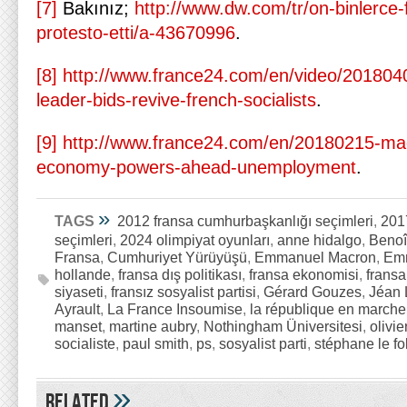
[7]
Bakınız;
http://www.dw.com/tr/on-binlerce
protesto-etti/a-43670996
.
[8]
http://www.france24.com/en/video/201804
leader-bids-revive-french-socialists
.
[9]
http://www.france24.com/en/20180215-mac
economy-powers-ahead-unemployment
.
»
TAGS
2012 fransa cumhurbaşkanlığı seçimleri
,
201
seçimleri
,
2024 olimpiyat oyunları
,
anne hidalgo
,
Beno
Fransa
,
Cumhuriyet Yürüyüşü
,
Emmanuel Macron
,
Emm
hollande
,
fransa dış politikası
,
fransa ekonomisi
,
fransa 
siyaseti
,
fransız sosyalist partisi
,
Gérard Gouzes
,
Jéan 
Ayrault
,
La France Insoumise
,
la république en marche
manset
,
martine aubry
,
Nothingham Üniversitesi
,
olivie
socialiste
,
paul smith
,
ps
,
sosyalist parti
,
stéphane le fol
»
Related