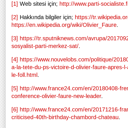
[1]
Web sitesi için;
http://www.parti-socialiste.f
[2]
Hakkında bilgiler için;
https://tr.wikipedia.o
https://en.wikipedia.org/wiki/Olivier_Faure
.
[3]
https://tr.sputniknews.com/avrupa/20170
sosyalist-parti-merkez-sat/
.
[4]
https://www.nouvelobs.com/politique/201
a-la-tete-du-ps-victoire-d-olivier-faure-apres
le-foll.html
.
[5]
http://www.france24.com/en/20180408-frenc
conference-olivier-faure-new-leader
.
[6]
http://www.france24.com/en/20171216-fra
criticised-40th-birthday-chambord-chateau
.