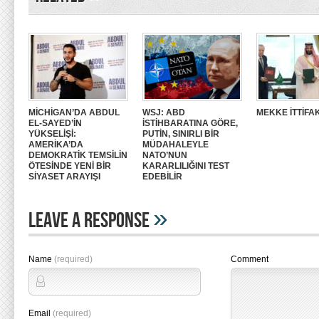
MİCHİGAN’DA ABDUL
WSJ: ABD
MEKKE İTTİFAK
EL-SAYED’İN
İSTİHBARATINA GÖRE,
YÜKSELİŞİ:
PUTİN, SINIRLI BİR
AMERİKA’DA
MÜDAHALEYLE
DEMOKRATİK TEMSİLİN
NATO’NUN
ÖTESİNDE YENİ BİR
KARARLILIĞINI TEST
SİYASET ARAYIŞI
EDEBİLİR
»
Leave A Response
Name
(required)
Comment
Email
(required)