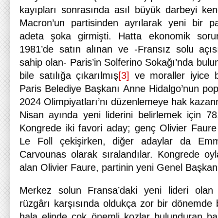
kayıpları sonrasında asıl büyük darbeyi ken
Macron’un partisinden ayrılarak yeni bir p
adeta şoka girmişti. Hatta ekonomik sorunl
1981’de satın alınan ve -Fransız solu açı
sahip olan- Paris’in Solferino Sokağı’nda bul
bile satılığa çıkarılmış
[3]
ve moraller iyice 
Paris Belediye Başkanı Anne Hidalgo’nun pop
2024 Olimpiyatları’nı düzenlemeye hak kazanm
Nisan ayında yeni liderini belirlemek için 78
Kongrede iki favori aday; genç Olivier Faur
Le Foll çekişirken, diğer adaylar da E
Carvounas olarak sıralandılar. Kongrede oyl
alan Olivier Faure, partinin yeni Genel Başkanı
Merkez solun Fransa’daki yeni lideri olan
rüzgârı karşısında oldukça zor bir dönemde
hala elinde çok önemli kozlar bulunduran baş