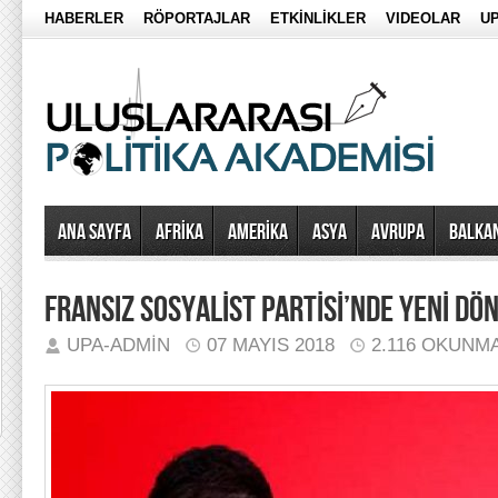
HABERLER
RÖPORTAJLAR
ETKİNLİKLER
VIDEOLAR
UP
Ana Sayfa
AFRİKA
AMERİKA
ASYA
AVRUPA
BALKA
FRANSIZ SOSYALİST PARTİSİ’NDE YENİ DÖ
UPA-ADMIN
07 MAYIS 2018
2.116 OKUNM