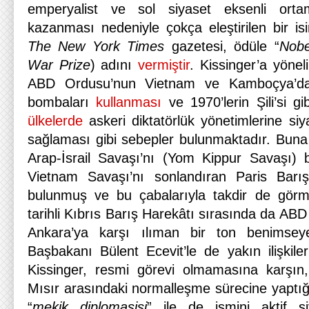
emperyalist ve sol siyaset eksenli ort
kazanması nedeniyle çokça eleştirilen bir is
The New York Times
gazetesi, ödüle “
Nobe
War Prize
) adını
vermiştir
. Kissinger’a yöneli
ABD Ordusu’nun Vietnam ve Kamboçya’da s
bombaları
kullanması
ve 1970’lerin Şili’si g
ülkelerde
askeri diktatörlük yönetimlerine si
sağlaması gibi sebepler bulunmaktadır. Buna 
Arap-İsrail Savaşı’nı (Yom Kippur Savaşı) 
Vietnam Savaşı’nı sonlandıran Paris Barı
bulunmuş ve bu çabalarıyla takdir de görmü
tarihli Kıbrıs Barış Harekâtı sırasında da ABD
Ankara’ya karşı ılıman bir ton benimsey
Başbakanı Bülent Ecevit’le de yakın ilişkile
Kissinger, resmi görevi olmamasına karşın, 
Mısır arasındaki normalleşme sürecine yaptığı
“
mekik diplomasisi
” ile de ismini aktif s