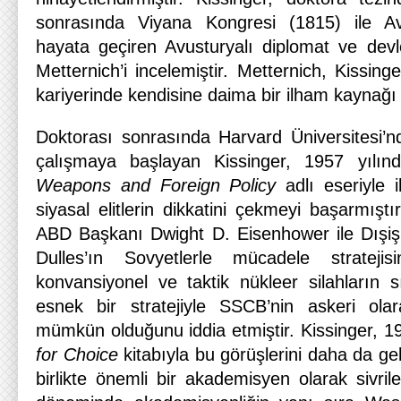
sonrasında Viyana Kongresi (1815) ile Av
hayata geçiren Avusturyalı diplomat ve de
Metternich’i incelemiştir. Metternich, Kissing
kariyerinde kendisine daima bir ilham kaynağı 
Doktorası sonrasında Harvard Üniversitesi’n
çalışmaya başlayan Kissinger, 1957 yılı
Weapons and Foreign Policy
adlı eseriyle
siyasal elitlerin dikkatini çekmeyi başarmıştı
ABD Başkanı Dwight D. Eisenhower ile Dışiş
Dulles’ın Sovyetlerle mücadele stratej
konvansiyonel ve taktik nükleer silahların sı
esnek bir stratejiyle SSCB’nin askeri ola
mümkün olduğunu iddia etmiştir. Kissinger, 19
for Choice
kitabıyla bu görüşlerini daha da geli
birlikte önemli bir akademisyen olarak sivri