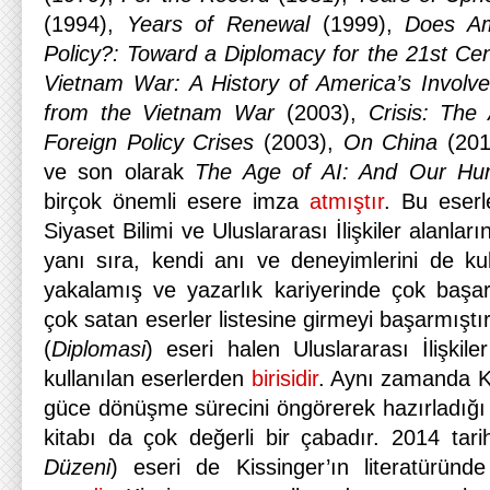
(1994),
Years of Renewal
(1999),
Does Am
Policy?: Toward a Diplomacy for the 21st Ce
Vietnam War: A History of America’s Involve
from the Vietnam War
(2003),
Crisis: The
Foreign Policy Crises
(2003),
On China
(201
ve son olarak
The Age of AI: And Our Hu
birçok önemli esere imza
atmıştır
. Bu eserl
Siyaset Bilimi ve Uluslararası İlişkiler alanlar
yanı sıra, kendi anı ve deneyimlerini de kul
yakalamış ve yazarlık kariyerinde çok başarı
çok satan eserler listesine girmeyi başarmıştır
(
Diplomasi
) eseri halen Uluslararası İlişkile
kullanılan eserlerden
birisidir
. Aynı zamanda Ki
güce dönüşme sürecini öngörerek hazırladığ
kitabı da çok değerli bir çabadır. 2014 tari
Düzeni
) eseri de Kissinger’ın literatüründ