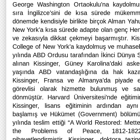
George Washington Ortaokulu’na kaydolmu
sıra İngilizce’sini de kısa sürede mükemme
dönemde kendisiyle birlikte birçok Alman Yahu
New York’a kısa sürede adapte olan genç Henr
ve zekasıyla dikkat çekmeyi başarmıştır. Kis
College of New York’a kaydolmuş ve muhasebe
yılında ABD Ordusu tarafından İkinci Dünya 
alınan Kissinger, Güney Karolina’daki aske
yaşında ABD vatandaşlığına da hak kazan
Kissinger, Fransa ve Almanya’da piyade er
görevlisi olarak hizmette bulunmuş ve sa
dönmüştür. Harvard Üniversitesi’nde eğit
Kissinger, lisans eğitiminin ardından ay
başlamış ve Hükümet (Government) bölümün
yılında teslim ettiği “A World Restored: Mett
the Problems of Peace, 1812-1822”
nihayetlendirmiştir. Kissinger, doktora tez