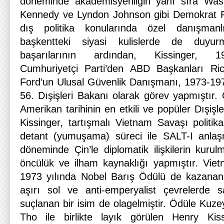
döneminde akademisyenliğin yanı sıra Was
Kennedy ve Lyndon Johnson gibi Demokrat Pa
dış politika konularında özel danışman
başkentteki siyasi kulislerde de duyur
başarılarının ardından, Kissinger, 
Cumhuriyetçi Parti’den ABD Başkanları Ri
Ford’un Ulusal Güvenlik Danışmanı, 1973-1977
56. Dışişleri Bakanı olarak görev yapmıştır
Amerikan tarihinin en etkili ve popüler Dışişle
Kissinger, tartışmalı Vietnam Savaşı politikas
detant (yumuşama) süreci ile SALT-I anla
döneminde Çin’le diplomatik ilişkilerin kurulm
öncülük ve ilham kaynaklığı yapmıştır. Vietn
1973 yılında Nobel Barış Ödülü de kazanan 
aşırı sol ve anti-emperyalist çevrelerde s
suçlanan bir isim de olagelmiştir. Ödüle Kuze
Tho ile birlikte layık görülen Henry Kissi