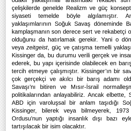
odaklı yaklaşımlar arasındaki rekabet sürm
çelişkilerde genelde Realizm ve güç konsep
siyaseti temelde böyle algılamıştır. A
yaklaşımlarının Soğuk Savaş döneminde Ba
kamplaşmanın son derece sert ve rekabetçi ol
olduğunu da hatırlamak gerekir. Yani o d
veya
zeitgeist
, güç ve çatışma temelli yaklaş
Kissinger da, bu durumu verili gerçek ve ins
ederek, bu yapı içerisinde olabilecek en barı
tercih etmeye çalışmıştır. Kissinger’ın bir s
çok gerçekçi ve akılcı bir barış adamı ol
Savaşı’nı bitiren ve Mısır-İsrail normalle
politikalarından anlayabiliriz. Ancak elbette,
ABD için varoluşsal bir anlam taşıdığı S
Kissinger, bilerek veya bilmeyerek, 197
Ordusu’nun yaptığı insanlık dışı bazı ey
tartışılacak bir isim olacaktır.