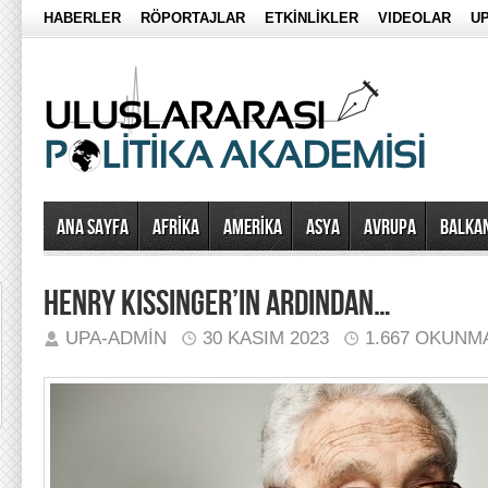
HABERLER
RÖPORTAJLAR
ETKİNLİKLER
VIDEOLAR
UP
Ana Sayfa
AFRİKA
AMERİKA
ASYA
AVRUPA
BALKA
HENRY KISSINGER’IN ARDINDAN…
UPA-ADMIN
30 KASIM 2023
1.667 OKUNM