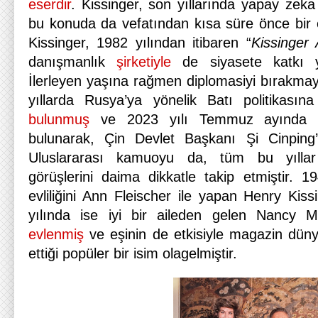
eserdir
. Kissinger, son yıllarında yapay zeka
bu konuda da vefatından kısa süre önce bir e
Kissinger, 1982 yılından itibaren “
Kissinger 
danışmanlık
şirketiyle
de siyasete katkı y
İlerleyen yaşına rağmen diplomasiyi bırakmay
yıllarda Rusya’ya yönelik Batı politikasına 
bulunmuş
ve 2023 yılı Temmuz ayında da
bulunarak, Çin Devlet Başkanı Şi Cinping
Uluslararası kamuoyu da, tüm bu yıllar
görüşlerini daima dikkatle takip etmiştir. 
evliliğini Ann Fleischer ile yapan Henry Kis
yılında ise iyi bir aileden gelen Nancy Ma
evlenmiş
ve eşinin de etkisiyle magazin düny
ettiği popüler bir isim olagelmiştir.