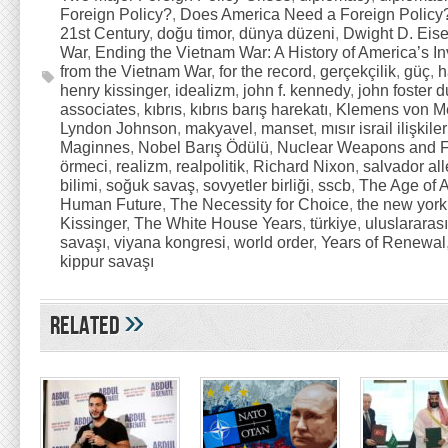
Foreign Policy?
,
Does America Need a Foreign Policy?
21st Century
,
doğu timor
,
dünya düzeni
,
Dwight D. Eis
War
,
Ending the Vietnam War: A History of America’s In
from the Vietnam War
,
for the record
,
gerçekçilik
,
güç
,
h
henry kissinger
,
idealizm
,
john f. kennedy
,
john foster d
associates
,
kıbrıs
,
kıbrıs barış harekatı
,
Klemens von Me
Lyndon Johnson
,
makyavel
,
manset
,
mısır israil ilişkiler
Maginnes
,
Nobel Barış Ödülü
,
Nuclear Weapons and F
örmeci
,
realizm
,
realpolitik
,
Richard Nixon
,
salvador al
bilimi
,
soğuk savaş
,
sovyetler birliği
,
sscb
,
The Age of A
Human Future
,
The Necessity for Choice
,
the new york
Kissinger
,
The White House Years
,
türkiye
,
uluslararası 
savaşı
,
viyana kongresi
,
world order
,
Years of Renewal
kippur savaşı
»
Related