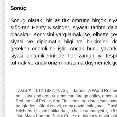
Sonuç
Sonuç olarak, bir asırlık ömrüne birçok si
sığdıran Henry Kissinger, siyasal tarihte dai
olacaktır. Kendisini yargılamak ise, elbette çeşitl
siyasi ve diplomatik bilgi ve birikimleri 
gereken önemli bir iştir. Ancak bunu yapar
siyasi dinamiklerini de her zaman iyi tesp
tutmak ve anakronizm hatasına düşmemek ge
»
TAGS
1812-1822
,
1973 şili darbesi
,
A World Restor
politikası
,
abd ordusu
,
american foreign policy
,
amerikan
Problems of Peace
,
Ann Fleischer
,
arap israil çatışmas
bangladeş
,
bülent ecevit
,
camp david antlaşması
,
Cast
Hitchens
,
çin
,
çin hakkında
,
çin halk cumhuriyeti
,
çin ü
Two Major Foreign Policy Crises
,
diplomacy
,
diplomasi