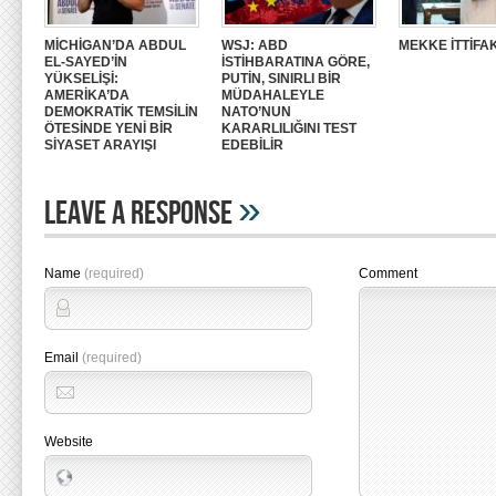
MİCHİGAN’DA ABDUL
WSJ: ABD
MEKKE İTTİFAK
EL-SAYED’İN
İSTİHBARATINA GÖRE,
YÜKSELİŞİ:
PUTİN, SINIRLI BİR
AMERİKA’DA
MÜDAHALEYLE
DEMOKRATİK TEMSİLİN
NATO’NUN
ÖTESİNDE YENİ BİR
KARARLILIĞINI TEST
SİYASET ARAYIŞI
EDEBİLİR
»
Leave A Response
Name
(required)
Comment
Email
(required)
Website