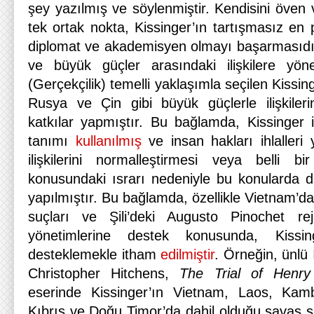
şey yazılmış ve söylenmiştir. Kendisini öven ve
tek ortak nokta, Kissinger’ın tartışmasız en
diplomat ve akademisyen olmayı başarmasıdı
ve büyük güçler arasındaki ilişkilere yönel
(Gerçekçilik) temelli yaklaşımla seçilen Kissi
Rusya ve Çin gibi büyük güçlerle ilişkileri
katkılar yapmıştır. Bu bağlamda, Kissinger i
tanımı
kullanılmış
ve insan hakları ihlalleri
ilişkilerini normalleştirmesi veya belli b
konusundaki ısrarı nedeniyle bu konularda du
yapılmıştır. Bu bağlamda, özellikle Vietnam’da
suçları ve Şili’deki Augusto Pinochet re
yönetimlerine destek konusunda, Kissing
desteklemekle itham
edilmiştir
. Örneğin, ünlü 
Christopher Hitchens,
The Trial of Henry
eserinde Kissinger’ın Vietnam, Laos, Kamb
Kıbrıs ve Doğu Timor’da dahil olduğu savaş s