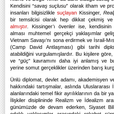
Kendisini “
savaş suçlusu
” olarak itham ve pr
insanları bilgisizlikle
suçlayan
Kissinger,
Realp
bir temsilcisi olarak hep dikkat çekmiş ve
almıştır
. Kissinger’ı övenler ise, kendisinin
alması muhtemel gerçekçi yaklaşımlar gelişt
Vietnam Savaşı’nı sona erdirmek ve İsrail-Mı
(Camp David Antlaşması) gibi tarihi dipl
atabildiğini vurgulamışlardır. Bu kişilere göre
ve “
güç
” kavramını daha iyi anlamış ve bu
yerine somut gerçeklikler üzerinden barış kur
Ünlü diplomat, devlet adamı, akademisyen v
hakkındaki tartışmalar, aslında Uluslararası İl
alanlarındaki temel fikir ayrılıklarının da bir 
İlişkiler disiplininde Realizm ve İdealizm ar
günümüzde de devam ederken, Siyaset Bil